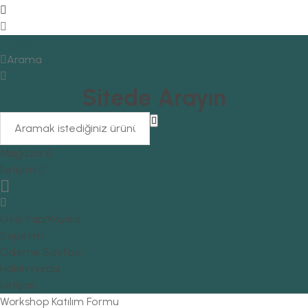
Anasayfa
Arama
Sitede Arayın
Mağaza
İletişim
Giriş Yap/Kaydol
Sepetim
Ödeme Sayfası
Hakkımızda
İletişim
Workshop Katılım Formu