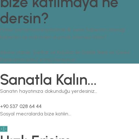
bize katılmaya ne
dersin?
Haber portamıza kaydolarak ilk senin haberinin olacağı
haberleri ve indirimleri duymak istemez misin?
Abone olarak Şartlar ve Koşullar ile Gizlilik İlkesi ve Çerez
Politikamızı kabul etmiş olursunuz…
Sanatla Kalın...
Sanatın hayatınıza dokunduğu yerdesiniz…
+90 537 028 64 44
Sosyal mecralarda bize katılın…