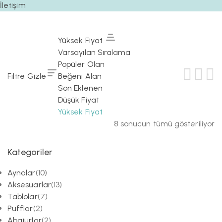
İletişim
Yüksek Fiyat
Varsayılan Sıralama
Popüler Olan
Filtre Gizle
Beğeni Alan
Son Eklenen
Düşük Fiyat
Yüksek Fiyat
8 sonucun tümü gösteriliyor
Fiyata
göre
Kategoriler
sıralandı:
yüksekten
Aynalar
(10)
düşüğe
Aksesuarlar
(13)
Tablolar
(7)
Pufflar
(2)
Abajurlar
(2)