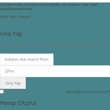
Ürünlerimizin tamamı el emeğidir ve sadece size özel
tasarlanmaktadır.
Giriş Yap / Kaydol
Giriş Yap
Kayıt işlemi başarıyla tamamlandı. E-Posta adresinizi kontrol
ediniz.
Beni Hatırla
Kaydol
Şifremi Unuttum?
Hesap Oluştur