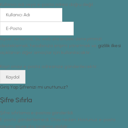
Kullanıcı adı veya e-posta adresi doğru değil.
Kişisel verileriniz, bu web sitesindeki deneyiminizi
desteklemek, hesabınıza erişimi yönetmek ve
gizlilik ilkesi
açıklanan diğer amaçlar için kullanılacaktır.
Kayıt onayı e-posta adresinize gönderilecektir.
Giriş Yap
Şifrenizi mi unuttunuz?
Şifre Sıfırla
Şifre sıfırlama e-postası gönderildi.
E-posta gönderilemedi. Olası neden: Hostunuz e-posta
işlevini devre dışı bırakmış olabilir.