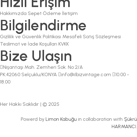
Hızlı Erişim
Hakkımızda
Sepet
Ödeme
İletişim
Bilgilendirme
Gizlilik ve Güvenlik Politikası
Mesafeli Satış Sözleşmesi
Teslimat ve İade Koşulları
KVKK
Bize Ulaşın
Nişantaşı Mah. Zemheri Sok. No:2/A
PK:42060 Selçuklu/KONYA
info@ilbizvintage.com
10.00 -
18.00
Her Hakkı Saklıdır | © 2025
Powerd by
Limon Kabuğu
in collaboration with
Şükrü
HARMANC
I.